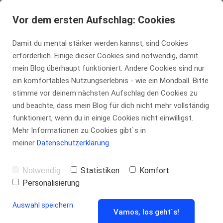
Willkommen im Coaching!
Vor dem ersten Aufschlag: Cookies
Die drei Grundregeln mentaler Stärke:
Damit du mental stärker werden kannst, sind Cookies
Regel #1: Du bist an allem schuld
erforderlich. Einige dieser Cookies sind notwendig, damit
mein Blog überhaupt funktioniert. Andere Cookies sind nur
Kennst du Spieler in deinem Verein, die immer
ein komfortables Nutzungserlebnis - wie ein Mondball. Bitte
am lamentieren sind? Der Vogel hat beim
stimme vor deinem nächsten Aufschlag den Cookies zu
und beachte, dass mein Blog für dich nicht mehr vollständig
Ballwurf zu laut gezwitschert. Der Platz ist zu
funktioniert, wenn du in einige Cookies nicht einwilligst.
trocken, zu weich oder zu rutschig. Der
Mehr Informationen zu Cookies gibt`s in
meiner
Datenschutzerklärung
.
Zuschauer hat eine zu auffällige Frisur. Der
Platzwart hat absichtlich Löcher an die T-
Statistiken
Komfort
Notwendig
Linie gepflanzt.
Personalisierung
So. Ein. Quatsch.
Auswahl speichern
Vamos, los geht`s!