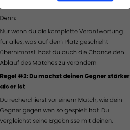
Übernimm ab sofort die volle Verantwortung.
Denn:
Nur wenn du die komplette Verantwortung
für alles, was auf dem Platz geschieht
übernimmst, hast du auch die Chance den
Ablauf des Matches zu verändern.
Regel #2: Du machst deinen Gegner stärker
als er ist
Du recherchierst vor einem Match, wie dein
Gegner gegen wen so gespielt hat. Du
vergleichst seine Ergebnisse mit deinen.