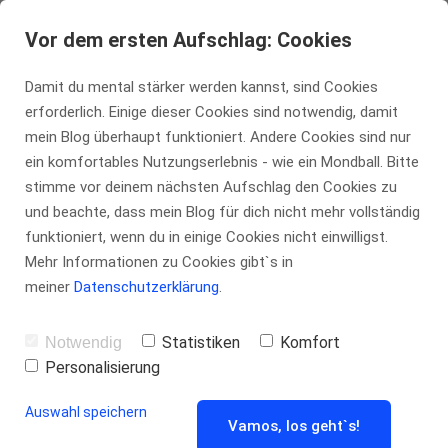
Vor dem ersten Aufschlag: Cookies
Mentales Training für Hobby-
Damit du mental stärker werden kannst, sind Cookies
Leistungsspieler zwischen LK 11 und
erforderlich. Einige dieser Cookies sind notwendig, damit
mein Blog überhaupt funktioniert. Andere Cookies sind nur
LK 23, die das nächste Level erreichen
ein komfortables Nutzungserlebnis - wie ein Mondball. Bitte
stimme vor deinem nächsten Aufschlag den Cookies zu
wollen:
und beachte, dass mein Blog für dich nicht mehr vollständig
funktioniert, wenn du in einige Cookies nicht einwilligst.
Mehr Informationen zu Cookies gibt`s in
meiner
Datenschutzerklärung
.
Ich treffe den Ball mit 42
Jahren, Herzschrittmacher
Statistiken
Komfort
Notwendig
und mechanischer Herzklappe
Personalisierung
konzentrierter, konstanter
Auswahl speichern
und druckvoller als mit
Vamos, los geht`s!