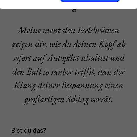
Anfang 20
Meine mentalen Eselsbrücken
zeigen dir, wie du deinen Kopf ab
sofort auf Autopilot schaltest und
den Ball so sauber triffst, dass der
Klang deiner Bespannung einen
großartigen Schlag verrät.
Bist du das?