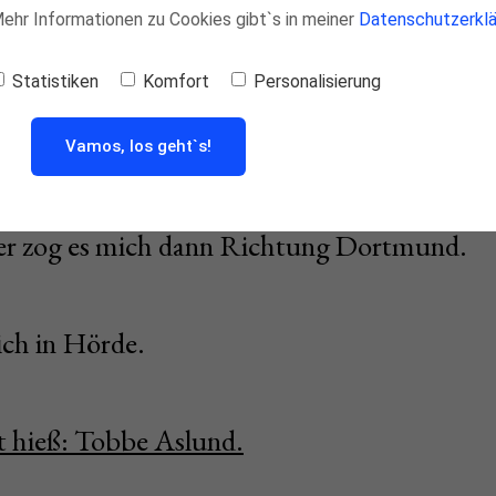
 Mehr Informationen zu Cookies gibt`s in meiner
Datenschutzerklä
in wechselte bekam ich einen neuen Trainer.
Statistiken
Komfort
Personalisierung
Vamos, los geht`s!
 Zeit ausschließlich für meinen Heimatverei
ter zog es mich dann Richtung Dortmund.
ich in Hörde.
t hieß: Tobbe Aslund.