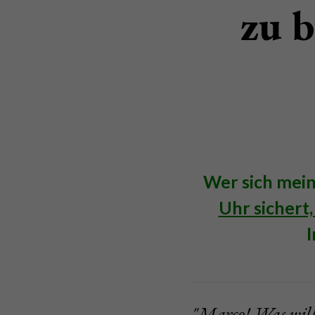
zu b
Wer sich mein
Uhr sichert,
I
"Marco! Was wills