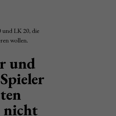
0 und LK 20, die
ren wollen.
er und
 Spieler
iten
 nicht