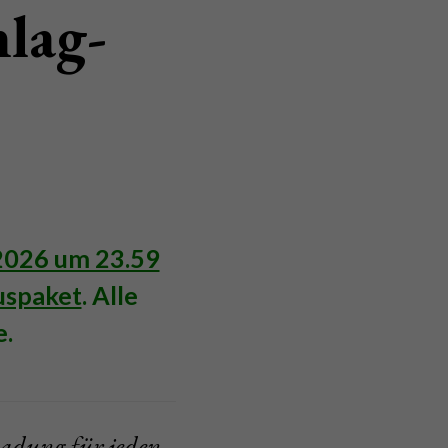
hlag-
2026 um 23.59
nuspaket
. Alle
e.
ladung für jeden