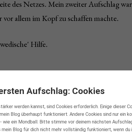
eite des Netzes. Mein zweiter Aufschlag war
r vor allem im Kopf zu schaffen machte.
wedische' Hilfe.
 Wackel-Aufschlag zu
ffe wurde - ohne dass
ersten Aufschlag: Cookies
schwindigkeit oder K
tärker werden kannst, sind Cookies erforderlich. Einige dieser C
mein Blog überhaupt funktioniert. Andere Cookies sind nur ein 
- wie ein Mondball. Bitte stimme vor deinem nächsten Aufschla
mein Blog für dich nicht mehr vollständig funktioniert, wenn du 