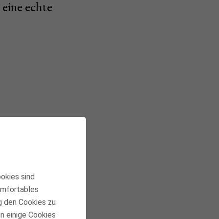
 eine echte
 einer
 ich mit
ick
ookies sind
komfortables
g den Cookies zu
in einige Cookies