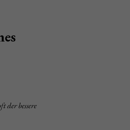
nes
t der bessere