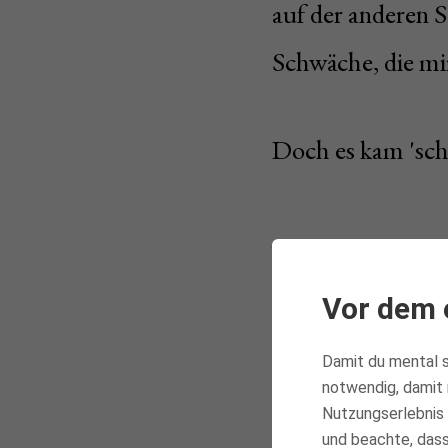
auf der anderen S
Schwäche, die mi
Doch es kam 'sch
Wie mein
Geheimwa
Vor dem 
hoher Ge
Damit du mental s
notwendig, damit 
servierte
Nutzungserlebnis 
und beachte, dass 