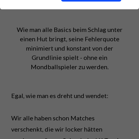
Wie man alle Basics beim Schlag unter
einen Hut bringt, seine Fehlerquote
minimiert und konstant von der
Grundlinie spielt - ohne ein
Mondballspieler zu werden.
Egal, wie man es dreht und wendet:
Wir alle haben schon Matches
verschenkt, die wir locker hätten