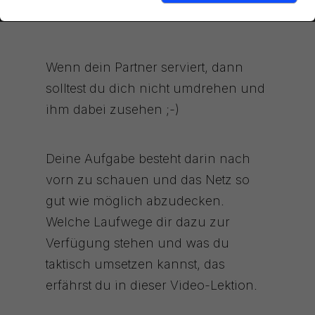
Wenn dein Partner serviert, dann
solltest du dich nicht umdrehen und
ihm dabei zusehen ;-)
Deine Aufgabe besteht darin nach
vorn zu schauen und das Netz so
gut wie möglich abzudecken.
Welche Laufwege dir dazu zur
Verfügung stehen und was du
taktisch umsetzen kannst, das
erfährst du in dieser Video-Lektion.