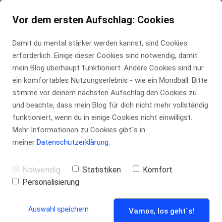
Vor dem ersten Aufschlag: Cookies
TENNIS-INSIDER.DE
Damit du mental stärker werden kannst, sind Cookies
erforderlich. Einige dieser Cookies sind notwendig, damit
mein Blog überhaupt funktioniert. Andere Cookies sind nur
ein komfortables Nutzungserlebnis - wie ein Mondball. Bitte
stimme vor deinem nächsten Aufschlag den Cookies zu
Video-Lektion: Wie
und beachte, dass mein Blog für dich nicht mehr vollständig
funktioniert, wenn du in einige Cookies nicht einwilligst.
du dich im Doppel
Mehr Informationen zu Cookies gibt`s in
am Netz bewegen
meiner
Datenschutzerklärung
.
kannst
Statistiken
Komfort
Notwendig
Personalisierung
VON MARCO KÜHN
Auswahl speichern
Vamos, los geht`s!