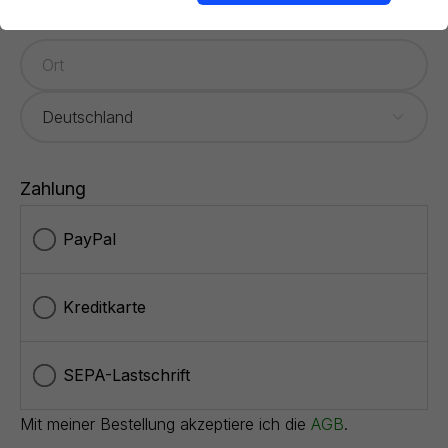
Zahlung
PayPal
Kreditkarte
SEPA-Lastschrift
Mit meiner Bestellung akzeptiere ich die
AGB
.