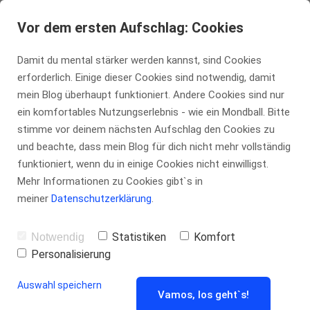
Vor dem ersten Aufschlag: Cookies
tennis-insider.de
Damit du mental stärker werden kannst, sind Cookies
39,00 €
Warenkorb
erforderlich. Einige dieser Cookies sind notwendig, damit
mein Blog überhaupt funktioniert. Andere Cookies sind nur
ein komfortables Nutzungserlebnis - wie ein Mondball. Bitte
Kontakt
stimme vor deinem nächsten Aufschlag den Cookies zu
Privatperson
Unternehmen
und beachte, dass mein Blog für dich nicht mehr vollständig
funktioniert, wenn du in einige Cookies nicht einwilligst.
Mehr Informationen zu Cookies gibt`s in
meiner
Datenschutzerklärung
.
Statistiken
Komfort
Notwendig
Personalisierung
Auswahl speichern
Vamos, los geht`s!