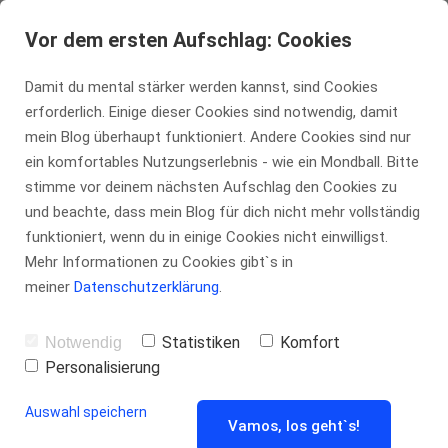
Vor dem ersten Aufschlag: Cookies
Damit du mental stärker werden kannst, sind Cookies
erforderlich. Einige dieser Cookies sind notwendig, damit
mein Blog überhaupt funktioniert. Andere Cookies sind nur
ein komfortables Nutzungserlebnis - wie ein Mondball. Bitte
Preise
stimme vor deinem nächsten Aufschlag den Cookies zu
und beachte, dass mein Blog für dich nicht mehr vollständig
funktioniert, wenn du in einige Cookies nicht einwilligst.
Franz jagt im komplett verwahrlosten
Mehr Informationen zu Cookies gibt`s in
Taxi quer durch Bayern. Zwölf
meiner
Datenschutzerklärung
.
Boxkämpfer jagen Viktor quer über
Statistiken
Komfort
Notwendig
den großen Sylter Deich. Vogel Quax
Personalisierung
zwickt Johnys Pferd Bim.
Auswahl speichern
Vamos, los geht`s!