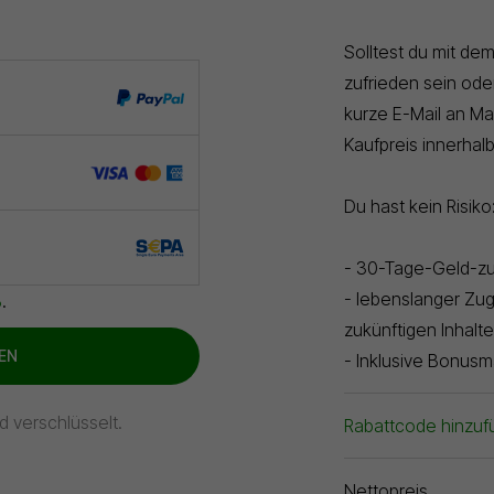
Solltest du mit dem
zufrieden sein ode
kurze E-Mail an Ma
Kaufpreis innerhal
Du hast kein Risiko
- 30-Tage-Geld-zu
- lebenslanger Zugr
B
.
zukünftigen Inhalte
EN
- Inklusive Bonusma
d verschlüsselt.
Rabattcode hinzuf
Nettopreis