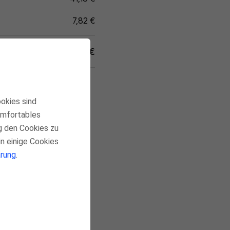
7,82 €
.)
49,00 €
ookies sind
komfortables
g den Cookies zu
in einige Cookies
rung
.