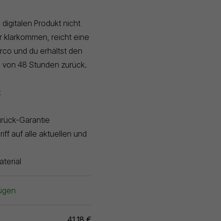
 digitalen Produkt nicht
r klarkommen, reicht eine
rco und du erhältst den
b von 48 Stunden zurück.
:
rück-Garantie
iff auf alle aktuellen und
terial
ügen
41,18 €