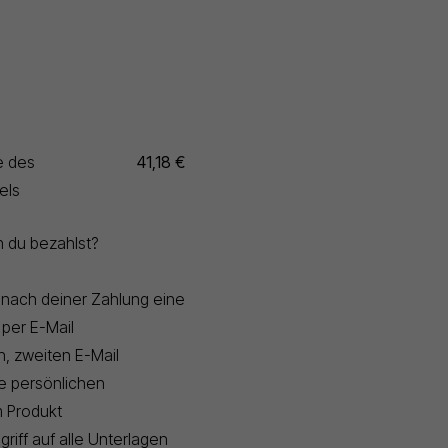
e des
41,18 €
els
n du bezahlst?
t nach deiner Zahlung eine
 per E-Mail
n, zweiten E-Mail
e persönlichen
 Produkt
griff auf alle Unterlagen