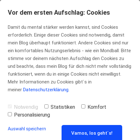
tennis-insider.de
Vor dem ersten Aufschlag: Cookies
Damit du mental stärker werden kannst, sind Cookies
erforderlich. Einige dieser Cookies sind notwendig, damit
Geschützt:
mein Blog überhaupt funktioniert. Andere Cookies sind nur
ein komfortables Nutzungserlebnis - wie ein Mondball. Bitte
stimme vor deinem nächsten Aufschlag den Cookies zu
Online
und beachte, dass mein Blog für dich nicht mehr vollständig
funktioniert, wenn du in einige Cookies nicht einwilligst.
Coaching Heike
Mehr Informationen zu Cookies gibt`s in
meiner
Datenschutzerklärung
.
Nothnagel
Statistiken
Komfort
Notwendig
Personalisierung
Auswahl speichern
Vamos, los geht`s!
von
Marco Kühn