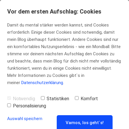
tennis-insider.de
Vor dem ersten Aufschlag: Cookies
Damit du mental stärker werden kannst, sind Cookies
erforderlich. Einige dieser Cookies sind notwendig, damit
Mentale Tipps
mein Blog überhaupt funktioniert. Andere Cookies sind nur
ein komfortables Nutzungserlebnis - wie ein Mondball. Bitte
stimme vor deinem nächsten Aufschlag den Cookies zu
für Spieler mit
und beachte, dass mein Blog für dich nicht mehr vollständig
funktioniert, wenn du in einige Cookies nicht einwilligst.
Köpfchen
Mehr Informationen zu Cookies gibt`s in
meiner
Datenschutzerklärung
.
Statistiken
Komfort
Notwendig
Personalisierung
von
Marco Kühn
Auswahl speichern
Vamos, los geht`s!