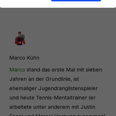
Marco Kühn
Marco
stand das erste Mal mit sieben
Jahren an der Grundlinie, ist
ehemaliger Jugendranglistenspieler
und heute Tennis-Mentaltrainer (er
arbeitete unter anderem mit Justin