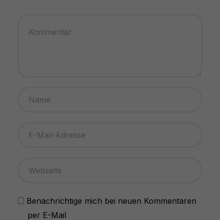
Benachrichtige mich bei neuen Kommentaren
per E-Mail