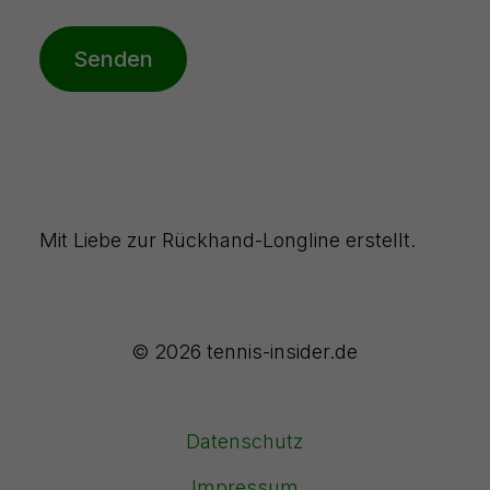
Senden
Mit Liebe zur Rückhand-Longline erstellt.
© 2026 tennis-insider.de
Datenschutz
Impressum