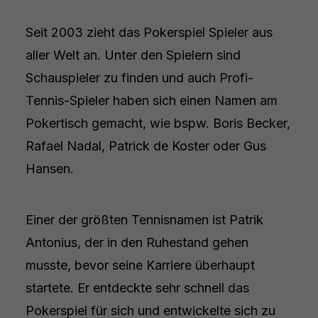
Seit 2003 zieht das Pokerspiel Spieler aus
aller Welt an. Unter den Spielern sind
Schauspieler zu finden und auch Profi-
Tennis-Spieler haben sich einen Namen am
Pokertisch gemacht, wie bspw. Boris Becker,
Rafael Nadal, Patrick de Koster oder Gus
Hansen.
Einer der größten Tennisnamen ist Patrik
Antonius, der in den Ruhestand gehen
musste, bevor seine Karriere überhaupt
startete. Er entdeckte sehr schnell das
Pokerspiel für sich und entwickelte sich zu