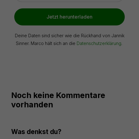
Jetzt herunterladen
Deine Daten sind sicher wie die Rückhand von Jannik
Sinner. Marco hält sich an die
Datenschutzerklärung
.
Noch keine Kommentare
vorhanden
Was denkst du?