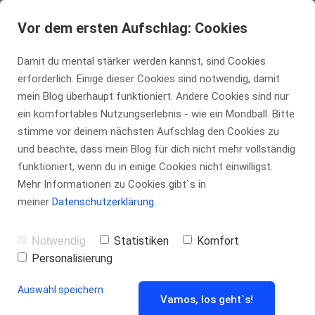
tennis-insider.de
Vor dem ersten Aufschlag: Cookies
Damit du mental stärker werden kannst, sind Cookies
erforderlich. Einige dieser Cookies sind notwendig, damit
Tennis-
mein Blog überhaupt funktioniert. Andere Cookies sind nur
ein komfortables Nutzungserlebnis - wie ein Mondball. Bitte
stimme vor deinem nächsten Aufschlag den Cookies zu
Legenden die
und beachte, dass mein Blog für dich nicht mehr vollständig
funktioniert, wenn du in einige Cookies nicht einwilligst.
auch beim
Mehr Informationen zu Cookies gibt`s in
meiner
Datenschutzerklärung
.
Glücksspiel
Statistiken
Komfort
Notwendig
Personalisierung
„top“ sind
Auswahl speichern
Vamos, los geht`s!