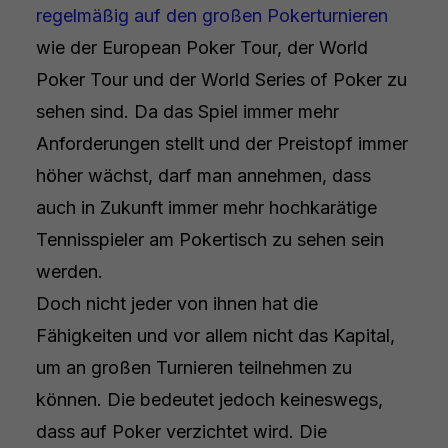
regelmäßig auf den großen Pokerturnieren
wie der European Poker Tour, der World
Poker Tour und der World Series of Poker zu
sehen sind. Da das Spiel immer mehr
Anforderungen stellt und der Preistopf immer
höher wächst, darf man annehmen, dass
auch in Zukunft immer mehr hochkarätige
Tennisspieler am Pokertisch zu sehen sein
werden.
Doch nicht jeder von ihnen hat die
Fähigkeiten und vor allem nicht das Kapital,
um an großen Turnieren teilnehmen zu
können. Die bedeutet jedoch keineswegs,
dass auf Poker verzichtet wird. Die