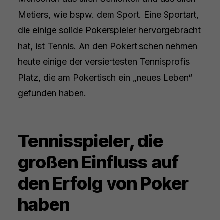
Metiers, wie bspw. dem Sport. Eine Sportart,
die einige solide Pokerspieler hervorgebracht
hat, ist Tennis. An den Pokertischen nehmen
heute einige der versiertesten Tennisprofis
Platz, die am Pokertisch ein „neues Leben“
gefunden haben.
Tennisspieler, die
großen Einfluss auf
den Erfolg von Poker
haben