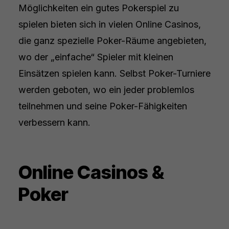
Möglichkeiten ein gutes Pokerspiel zu
spielen bieten sich in vielen Online Casinos,
die ganz spezielle Poker-Räume angebieten,
wo der „einfache“ Spieler mit kleinen
Einsätzen spielen kann. Selbst Poker-Turniere
werden geboten, wo ein jeder problemlos
teilnehmen und seine Poker-Fähigkeiten
verbessern kann.
Online Casinos &
Poker