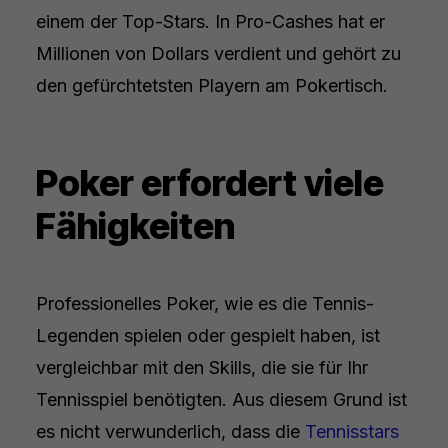
einem der Top-Stars. In Pro-Cashes hat er
Millionen von Dollars verdient und gehört zu
den gefürchtetsten Playern am Pokertisch.
Poker erfordert viele
Fähigkeiten
Professionelles Poker, wie es die Tennis-
Legenden spielen oder gespielt haben, ist
vergleichbar mit den Skills, die sie für Ihr
Tennisspiel benötigten. Aus diesem Grund ist
es nicht verwunderlich, dass die
Tennisstars