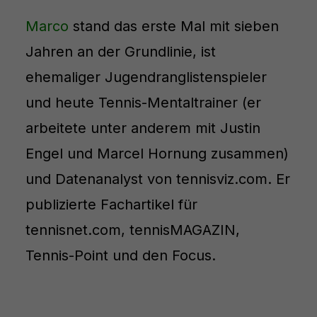
Marco
stand das erste Mal mit sieben
Jahren an der Grundlinie, ist
ehemaliger Jugendranglistenspieler
und heute Tennis-Mentaltrainer (er
arbeitete unter anderem mit Justin
Engel und Marcel Hornung zusammen)
und Datenanalyst von tennisviz.com. Er
publizierte Fachartikel für
tennisnet.com, tennisMAGAZIN,
Tennis-Point und den Focus.