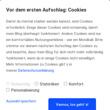
tennis-insider.de
Vor dem ersten Aufschlag: Cookies
Damit du mental stärker werden kannst, sind Cookies
erforderlich. Einige dieser Cookies sind notwendig, damit
Die Kuriosität
mein Blog überhaupt funktioniert. Andere Cookies sind nur
ein komfortables Nutzungserlebnis - wie ein Mondball. Bitte
stimme vor deinem nächsten Aufschlag den Cookies zu
coachender
und beachte, dass mein Blog für dich nicht mehr vollständig
funktioniert, wenn du in einige Cookies nicht einwilligst.
Eltern – von
Mehr Informationen zu Cookies gibt`s in
meiner
Datenschutzerklärung
.
Stephan
Statistiken
Komfort
Notwendig
Personalisierung
Medem
Auswahl speichern
Vamos, los geht`s!