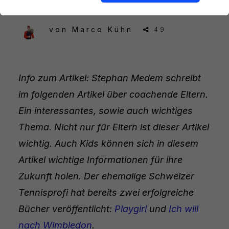
von
Marco Kühn
49
Info zum Artikel: Stephan Medem schreibt
im folgenden Artikel über coachende Eltern.
Ein interessantes, sowie auch wichtiges
Thema. Nicht nur für Eltern ist dieser Artikel
wichtig. Auch Kids können sich in diesem
Artikel wichtige Informationen für ihre
Zukunft holen. Der ehemalige Schweizer
Tennisprofi hat bereits zwei erfolgreiche
Bücher veröffentlicht:
Playgirl
und
Ich will
nach Wimbledon
.