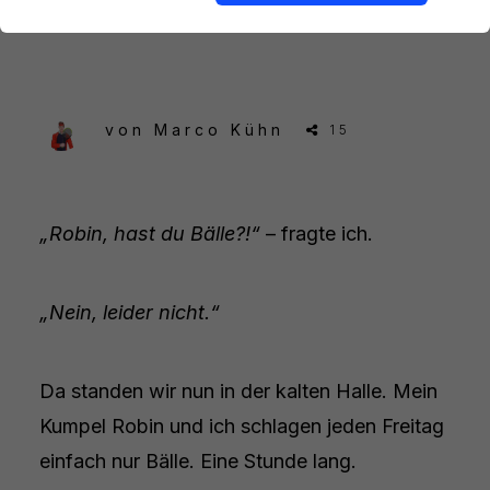
kannst
von
Marco Kühn
15
„Robin, hast du Bälle?!“
– fragte ich.
„Nein, leider nicht.“
Da standen wir nun in der kalten Halle. Mein
Kumpel Robin und ich schlagen jeden Freitag
einfach nur Bälle. Eine Stunde lang.