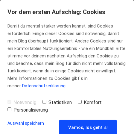
tennis-insider.de
Vor dem ersten Aufschlag: Cookies
Damit du mental stärker werden kannst, sind Cookies
erforderlich. Einige dieser Cookies sind notwendig, damit
Wie du dein
mein Blog überhaupt funktioniert. Andere Cookies sind nur
ein komfortables Nutzungserlebnis - wie ein Mondball. Bitte
stimme vor deinem nächsten Aufschlag den Cookies zu
Selbstvertraue
und beachte, dass mein Blog für dich nicht mehr vollständig
funktioniert, wenn du in einige Cookies nicht einwilligst.
n vor einem
Mehr Informationen zu Cookies gibt`s in
meiner
Datenschutzerklärung
.
wichtigen
Statistiken
Komfort
Notwendig
Personalisierung
Match stärken
Auswahl speichern
Vamos, los geht`s!