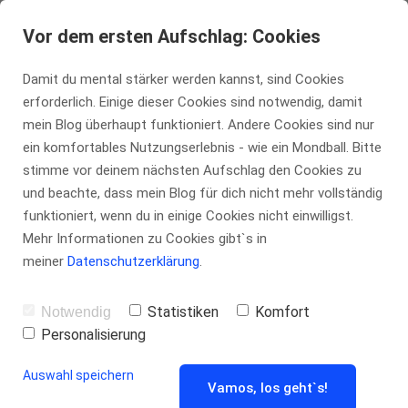
tennis-insider.de
Vor dem ersten Aufschlag: Cookies
Damit du mental stärker werden kannst, sind Cookies
erforderlich. Einige dieser Cookies sind notwendig, damit
Wie sich die
mein Blog überhaupt funktioniert. Andere Cookies sind nur
ein komfortables Nutzungserlebnis - wie ein Mondball. Bitte
stimme vor deinem nächsten Aufschlag den Cookies zu
deutschen
und beachte, dass mein Blog für dich nicht mehr vollständig
funktioniert, wenn du in einige Cookies nicht einwilligst.
Profis bei den
Mehr Informationen zu Cookies gibt`s in
meiner
Datenschutzerklärung
.
US Open
Statistiken
Komfort
Notwendig
Personalisierung
schlugen
Auswahl speichern
Vamos, los geht`s!