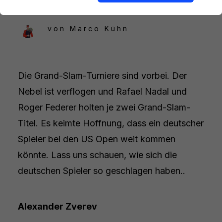
von
Marco Kühn
Die Grand-Slam-Turniere sind vorbei. Der
Nebel ist verflogen und Rafael Nadal und
Roger Federer holten je zwei Grand-Slam-
Titel. Es keimte Hoffnung, dass ein deutscher
Spieler bei den US Open weit kommen
könnte. Lass uns schauen, wie sich die
deutschen Spieler so geschlagen haben..
Alexander Zverev