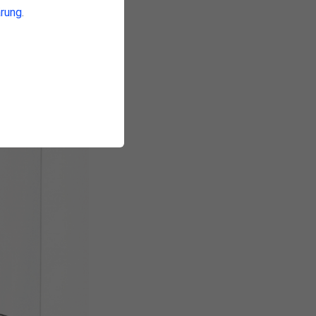
rung
.