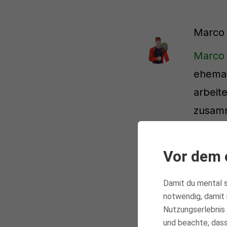
Marco
Marco
ehemal
arbeit
zusamm
Fachar
Focus.
Vor dem 
Damit du mental s
notwendig, damit 
Nutzungserlebnis 
und beachte, dass 