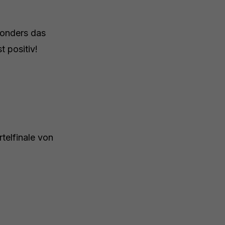
sonders das
t positiv!
telfinale von