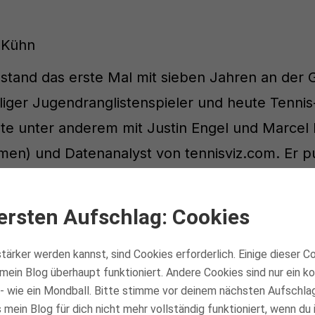
 Kühn
stand das erste Mal mit sieben Jahren an der Gr
iger Jugendranglistenspieler und heute Tennis-
ete unter anderem mit Justin Engel und Marcel
en) und Datenanalyst von tennisviz.com. Er pu
tikel für tennisnet.com, tennisMAGAZIN, Tenni
ersten Aufschlag: Cookies
tärker werden kannst, sind Cookies erforderlich. Einige dieser C
mein Blog überhaupt funktioniert. Andere Cookies sind nur ein 
- wie ein Mondball. Bitte stimme vor deinem nächsten Aufschla
mein Blog für dich nicht mehr vollständig funktioniert, wenn du 