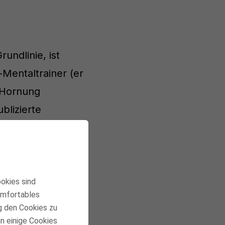
undlinie, ist
Mentaltrainer (er
 Hornung
blizierte
s-Point und den
ookies sind
komfortables
g den Cookies zu
in einige Cookies