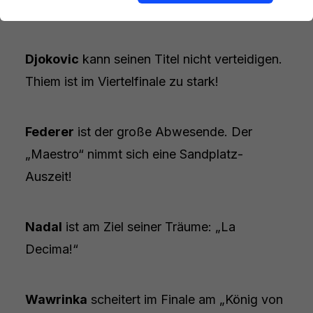
Wawrinka ist im Semifinale der Bessere!
Djokovic
kann seinen Titel nicht verteidigen.
Thiem ist im Viertelfinale zu stark!
Federer
ist der große Abwesende. Der
„Maestro“ nimmt sich eine Sandplatz-
Auszeit!
Nadal
ist am Ziel seiner Träume: „La
Decima!“
Wawrinka
scheitert im Finale am „König von