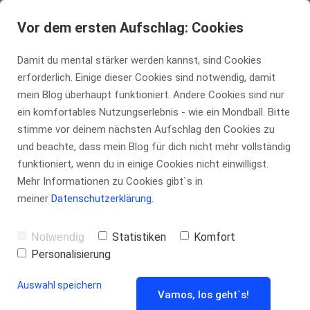
tennis-insider.de
Vor dem ersten Aufschlag: Cookies
Damit du mental stärker werden kannst, sind Cookies
erforderlich. Einige dieser Cookies sind notwendig, damit
French Open
mein Blog überhaupt funktioniert. Andere Cookies sind nur
ein komfortables Nutzungserlebnis - wie ein Mondball. Bitte
stimme vor deinem nächsten Aufschlag den Cookies zu
und beachte, dass mein Blog für dich nicht mehr vollständig
funktioniert, wenn du in einige Cookies nicht einwilligst.
von
Marco Kühn
Mehr Informationen zu Cookies gibt`s in
meiner
Datenschutzerklärung
.
Statistiken
Komfort
Notwendig
Die Big 4 + 1
Personalisierung
Auswahl speichern
Vamos, los geht`s!
Murray
kämpft fünf Sätze verbissen, aber