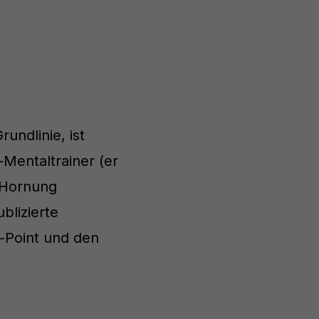
undlinie, ist
Mentaltrainer (er
 Hornung
blizierte
s-Point und den