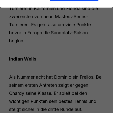
Miami. Die beiden hoch dotieren „Zwillings-
Turniere“ in Kalifornien und Florida sind die
zwei ersten von neun Masters-Series-
Turnieren. Es geht also um viele Punkte
bevor in Europa die Sandplatz-Saison
beginnt.
Indian Wells
Als Nummer acht hat Dominic ein Freilos. Bei
seinem ersten Antreten zeigt er gegen
Chardy seine Klasse. Er spielt bei den
wichtigen Punkten sein bestes Tennis und
steigt sicher in die dritte Runde auf.