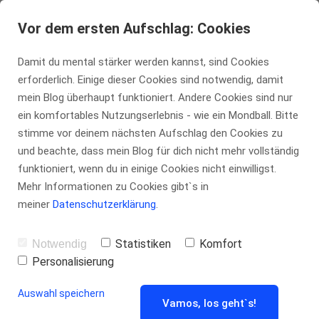
tennis-insider.de
Vor dem ersten Aufschlag: Cookies
Damit du mental stärker werden kannst, sind Cookies
erforderlich. Einige dieser Cookies sind notwendig, damit
Sonne und
mein Blog überhaupt funktioniert. Andere Cookies sind nur
ein komfortables Nutzungserlebnis - wie ein Mondball. Bitte
stimme vor deinem nächsten Aufschlag den Cookies zu
Regen
und beachte, dass mein Blog für dich nicht mehr vollständig
funktioniert, wenn du in einige Cookies nicht einwilligst.
Mehr Informationen zu Cookies gibt`s in
meiner
Datenschutzerklärung
.
von
Marco Kühn
Statistiken
Komfort
Notwendig
Personalisierung
Auswahl speichern
USA, Hartplatz, März oder: Indian Wells und
Vamos, los geht`s!