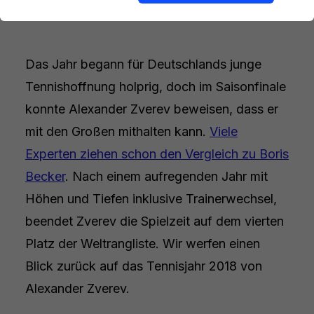
Das Jahr begann für Deutschlands junge
Tennishoffnung holprig, doch im Saisonfinale
konnte Alexander Zverev beweisen, dass er
mit den Großen mithalten kann.
Viele
Experten ziehen schon den Vergleich zu Boris
Becker
. Nach einem aufregenden Jahr mit
Höhen und Tiefen inklusive Trainerwechsel,
beendet Zverev die Spielzeit auf dem vierten
Platz der Weltrangliste. Wir werfen einen
Blick zurück auf das Tennisjahr 2018 von
Alexander Zverev.