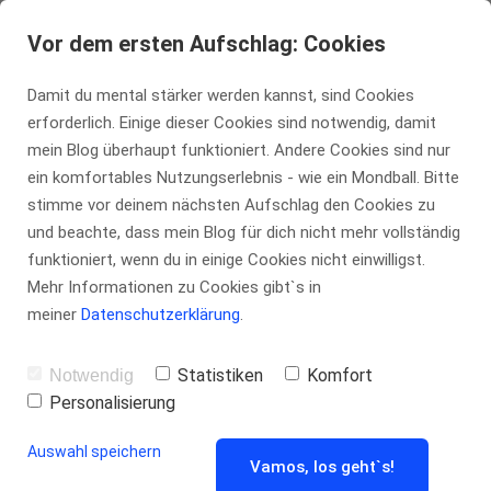
tennis-insider.de
Vor dem ersten Aufschlag: Cookies
Damit du mental stärker werden kannst, sind Cookies
erforderlich. Einige dieser Cookies sind notwendig, damit
Das aufregende
mein Blog überhaupt funktioniert. Andere Cookies sind nur
ein komfortables Nutzungserlebnis - wie ein Mondball. Bitte
stimme vor deinem nächsten Aufschlag den Cookies zu
Tennisjahr des
und beachte, dass mein Blog für dich nicht mehr vollständig
funktioniert, wenn du in einige Cookies nicht einwilligst.
Alexander
Mehr Informationen zu Cookies gibt`s in
meiner
Datenschutzerklärung
.
Zverev
Statistiken
Komfort
Notwendig
Personalisierung
Auswahl speichern
Vamos, los geht`s!
von
Marco Kühn