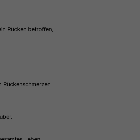
ein Rücken betroffen,
 von Rückenschmerzen
nüber.
 gesamtes Leben,