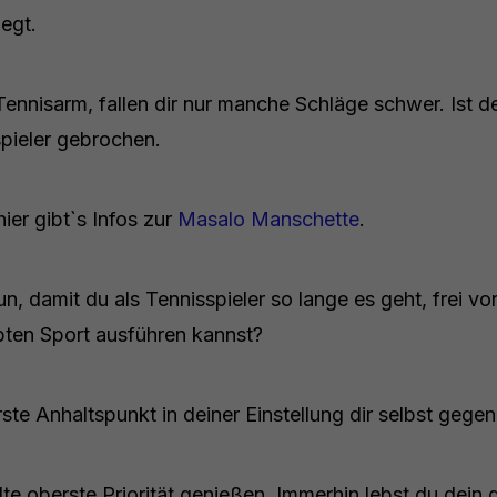
egt.
ennisarm, fallen dir nur manche Schläge schwer. Ist d
spieler gebrochen.
ier gibt`s Infos zur
Masalo Manschette
.
un, damit du als Tennisspieler so lange es geht, frei
ebten Sport ausführen kannst?
erste Anhaltspunkt in deiner Einstellung dir selbst gege
lte oberste Priorität genießen. Immerhin lebst du dein