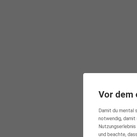
Vor dem 
Damit du mental s
Dieser Artikel wird 
notwendig, damit 
und dich besser vor 
Nutzungserlebnis 
und beachte, dass 