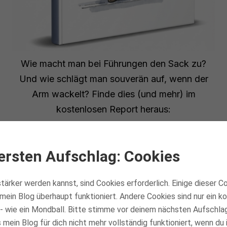
Wie macht man bei Führungen den Sack zu?
Und wie schlägt man souverän auf, wenn der
Arm wackelt? Finde dies (und mehr) im
kostenlosen Report heraus:
Mental stark spielen
ersten Aufschlag: Cookies
tärker werden kannst, sind Cookies erforderlich. Einige dieser C
dir helfen Rückenschmerzen zu lindern, deinen Körper 
mein Blog überhaupt funktioniert. Andere Cookies sind nur ein 
Verletzungen im Rückenbereich zu schützen.
- wie ein Mondball. Bitte stimme vor deinem nächsten Aufschla
mein Blog für dich nicht mehr vollständig funktioniert, wenn du 