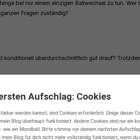
nge bei nur einem einzigen Ballwechsel zu tun. Wer is
 ganzen Fragen zuständig?
und konditionell überdurchschnittlich gut drauf? Trotz
ir:
ersten Aufschlag: Cookies
 besser bewegen, wärst du noch besser
tärker werden kannst, sind Cookies erforderlich. Einige dieser C
mein Blog überhaupt funktioniert. Andere Cookies sind nur ein 
- wie ein Mondball. Bitte stimme vor deinem nächsten Aufschla
t dran bleiben 😉
mein Blog für dich nicht mehr vollständig funktioniert, wenn du 