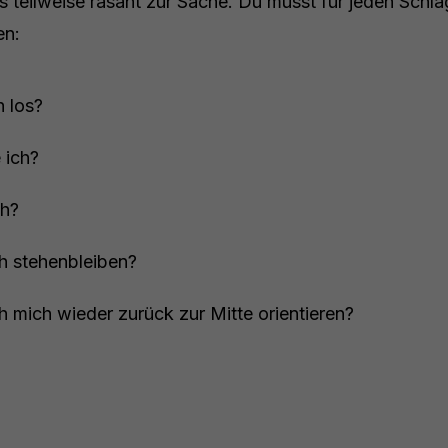
 teilweise rasant zur Sache. Du musst für jeden Schla
en:
h los?
 ich?
ch?
h stehenbleiben?
 mich wieder zurück zur Mitte orientieren?