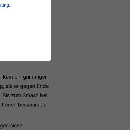
rung
.
ie Körpersprache von
sah. Stichwort:
a kam ein grimmiger
ig, als er gegen Ende
e. Bis zum Smash bei
motionen beisammen.
gen sich?