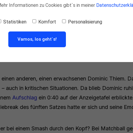
 Mehr Informationen zu Cookies gibt`s in meiner
Datenschutzerklä
Statistiken
Komfort
Personalisierung
esten Aussichten auf einen Erfolg. Aber es war auch d
Vamos, los geht`s!
ei den US Open 2018, im Viertelfinale, ganz anders aus
 einen anderen, einen erwachsenen Dominic Thiem. D
 – auch in kritischen Situationen. Da blieb Dominic ruh
genem
Aufschlag
ein 0:40 auf der Anzeigetafel erblickt
iebreak des fünften Satzes hatte er sich und seine E
er bei einem Smash durch den Kopf? Bei Matchball ge