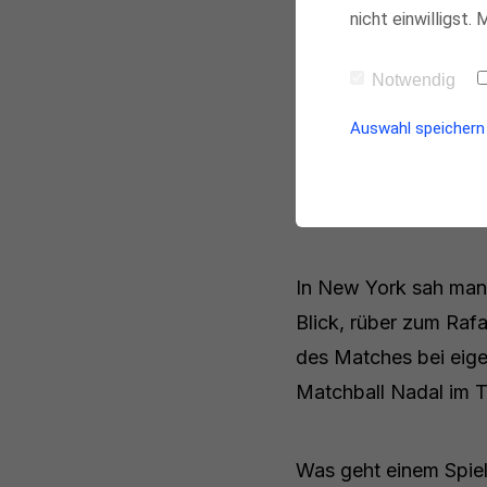
nicht einwilligst.
French Open.
Rafael Nadal.
Notwendig
Auswahl speichern
Das sind nicht die b
Dominic Thiem, die b
Mindset
.
In New York sah man
Blick, rüber zum Rafa
des Matches bei ei
Matchball Nadal im T
Was geht einem Spiel