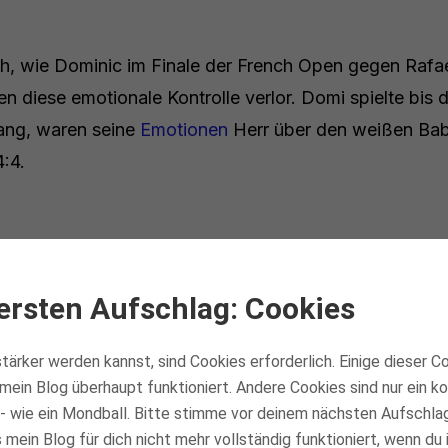
ch, wie Dominic im Finale der French Open gegen Raf
n diese emotionale Kontrolle verlor. Domi spielte bis 
ang, waren seine
Emotionen
Herr über den weißen Bab
:4.
hiem und dieser fiese Sma
ersten Aufschlag: Cookies
hatte man nie das Gefühl, dass Dominic gewinnen kon
tärker werden kannst, sind Cookies erforderlich. Einige dieser C
 damals aus. Das mag auch an den Umständen gelegen 
mein Blog überhaupt funktioniert. Andere Cookies sind nur ein 
- wie ein Mondball. Bitte stimme vor deinem nächsten Aufschla
mein Blog für dich nicht mehr vollständig funktioniert, wenn du 