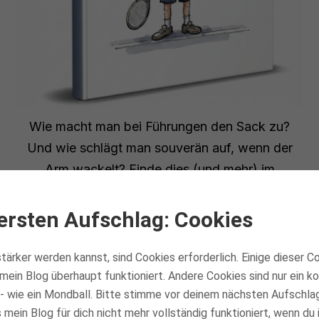
Wie macht man bei Führungen den Sack zu?
Und wie schlägt man souverän auf, wenn der
Arm wackelt? Finde dies (und mehr) im
kostenlosen Report heraus:
ersten Aufschlag: Cookies
Mental stark spielen
tärker werden kannst, sind Cookies erforderlich. Einige dieser C
mein Blog überhaupt funktioniert. Andere Cookies sind nur ein 
- wie ein Mondball. Bitte stimme vor deinem nächsten Aufschla
mein Blog für dich nicht mehr vollständig funktioniert, wenn du 