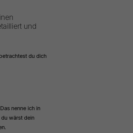
einen
illiert und
 betrachtest du dich
 Das nenne ich in
, du wärst dein
en.