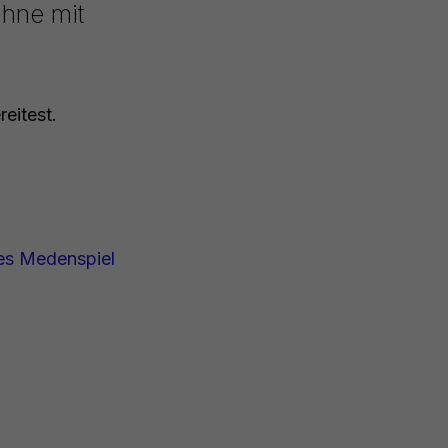
Ohne mit
eitest.
es Medenspiel