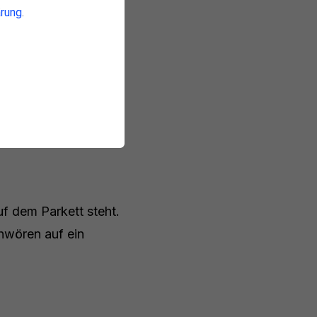
rung
.
er. In Deutschland
ig wie unser
uf dem Parkett steht.
chwören auf ein