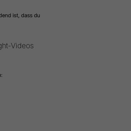
dend ist, dass du
ight-Videos
m: