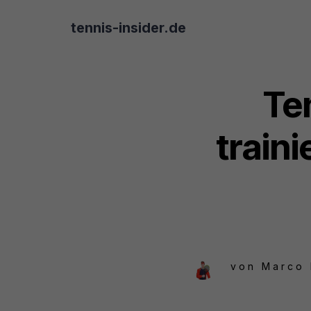
tennis-insider.de
Te
train
von
Marco