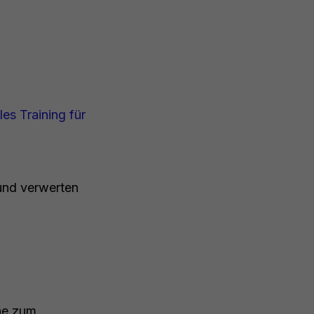
es Training für
 und verwerten
che zum