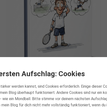
ersten Aufschlag: Cookies
Wie macht man bei Führungen den Sack zu?
Und wie schlägt man souverän auf, wenn der
tärker werden kannst, sind Cookies erforderlich. Einige dieser C
Arm wackelt? Finde dies (und mehr) im
mein Blog überhaupt funktioniert. Andere Cookies sind nur ein 
kostenlosen Report heraus:
- wie ein Mondball. Bitte stimme vor deinem nächsten Aufschla
mein Blog für dich nicht mehr vollständig funktioniert, wenn du 