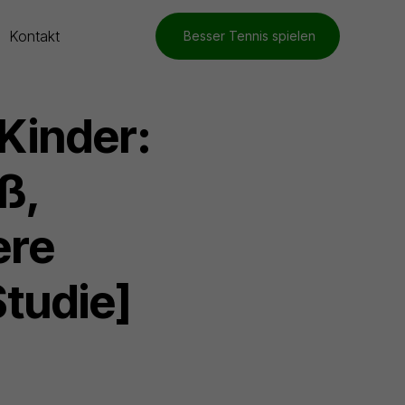
Kontakt
Besser Tennis spielen
 Kinder:
ß,
ere
Studie]