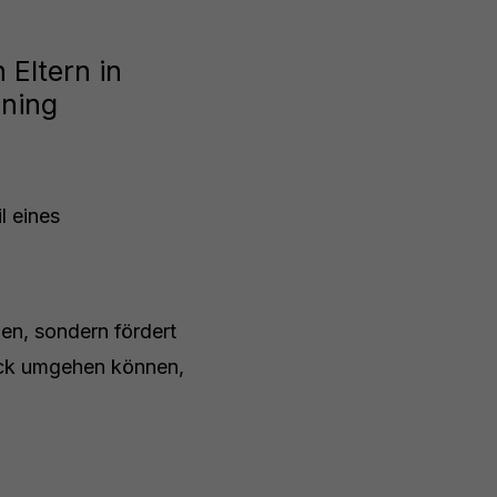
 Eltern in
ining
l eines
en, sondern fördert
ruck umgehen können,