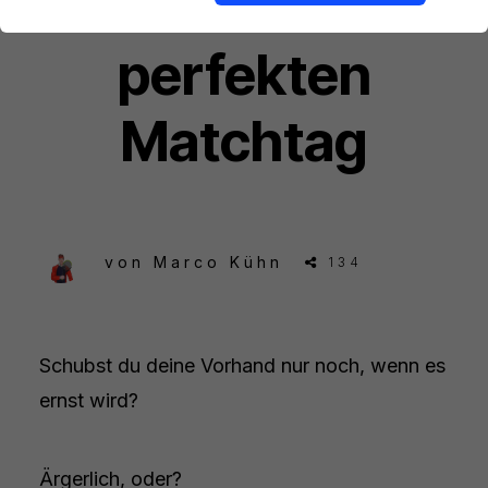
e für einen
perfekten
Matchtag
von
Marco Kühn
134
Schubst du deine Vorhand nur noch, wenn es
ernst wird?
Ärgerlich, oder?