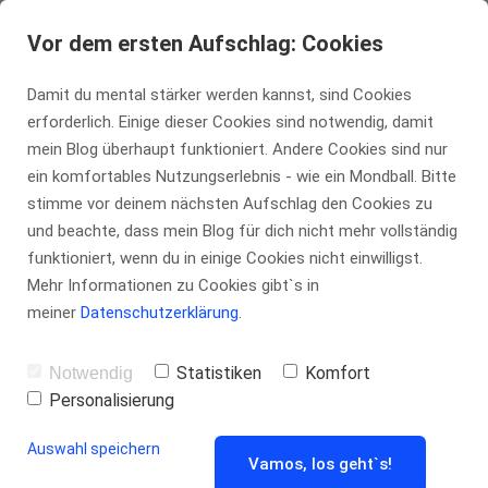
tennis-insider.de
Vor dem ersten Aufschlag: Cookies
Damit du mental stärker werden kannst, sind Cookies
erforderlich. Einige dieser Cookies sind notwendig, damit
Matchvorbereit
mein Blog überhaupt funktioniert. Andere Cookies sind nur
ein komfortables Nutzungserlebnis - wie ein Mondball. Bitte
stimme vor deinem nächsten Aufschlag den Cookies zu
ung für
und beachte, dass mein Blog für dich nicht mehr vollständig
funktioniert, wenn du in einige Cookies nicht einwilligst.
Tennisspieler:
Mehr Informationen zu Cookies gibt`s in
meiner
Datenschutzerklärung
.
Die ultimative
Statistiken
Komfort
Notwendig
Personalisierung
Ressourcenlist
Auswahl speichern
Vamos, los geht`s!