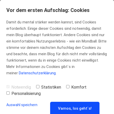
tennis-insider.de
Vor dem ersten Aufschlag: Cookies
Damit du mental stärker werden kannst, sind Cookies
erforderlich. Einige dieser Cookies sind notwendig, damit
Indian Wells
mein Blog überhaupt funktioniert. Andere Cookies sind nur
ein komfortables Nutzungserlebnis - wie ein Mondball. Bitte
stimme vor deinem nächsten Aufschlag den Cookies zu
2026:
und beachte, dass mein Blog für dich nicht mehr vollständig
funktioniert, wenn du in einige Cookies nicht einwilligst.
Matchanalyse
Mehr Informationen zu Cookies gibt`s in
meiner
Datenschutzerklärung
.
Jannik Sinner
Statistiken
Komfort
Notwendig
Personalisierung
vs. Joao
Auswahl speichern
Vamos, los geht`s!