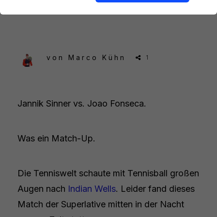
Fonseca
von
Marco Kühn
1
Jannik Sinner vs. Joao Fonseca.
Was ein Match-Up.
Die Tenniswelt schaute mit Tennisball großen
Augen nach
Indian Wells
. Leider fand dieses
Match der Superlative mitten in der Nacht