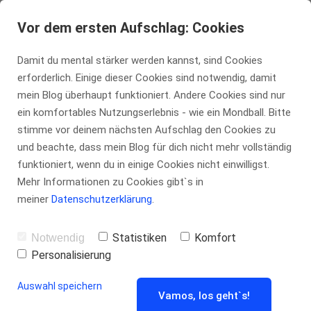
tennis-insider.de
Vor dem ersten Aufschlag: Cookies
Damit du mental stärker werden kannst, sind Cookies
erforderlich. Einige dieser Cookies sind notwendig, damit
Chip n Charge:
mein Blog überhaupt funktioniert. Andere Cookies sind nur
ein komfortables Nutzungserlebnis - wie ein Mondball. Bitte
stimme vor deinem nächsten Aufschlag den Cookies zu
Wie du kluge
und beachte, dass mein Blog für dich nicht mehr vollständig
funktioniert, wenn du in einige Cookies nicht einwilligst.
Netzangriffe in
Mehr Informationen zu Cookies gibt`s in
meiner
Datenschutzerklärung
.
dein Spiel
Statistiken
Komfort
Notwendig
Personalisierung
integrierst
Auswahl speichern
Vamos, los geht`s!