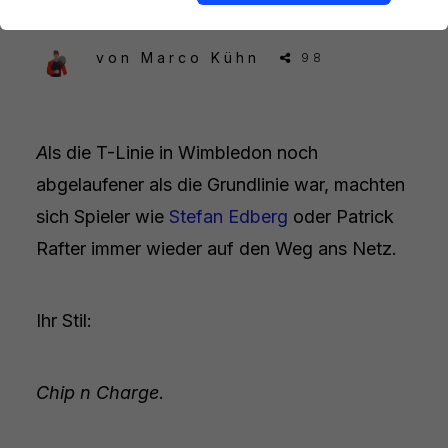
von
Marco Kühn
98
A
ls die T-Linie in Wimbledon noch
abgelaufener als die Grundlinie war, machten
sich Spieler wie
Stefan Edberg
oder Patrick
Rafter immer wieder auf den Weg ans Netz.
Ihr Stil:
Chip n Charge
.