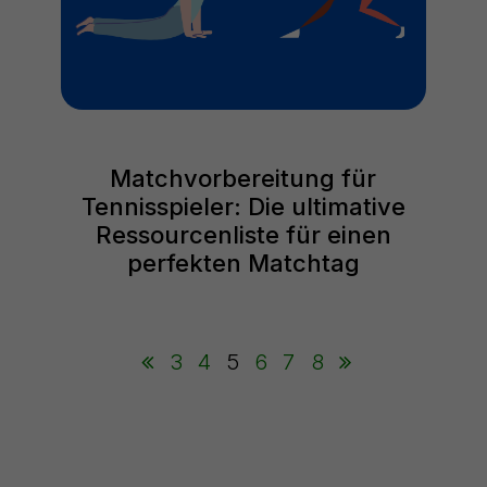
Matchvorbereitung für
Tennisspieler: Die ultimative
Ressourcenliste für einen
perfekten Matchtag
3
4
5
6
7
8