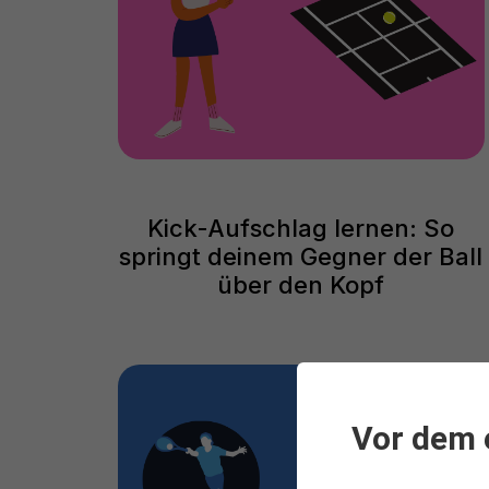
Kick-Aufschlag lernen: So
springt deinem Gegner der Ball
über den Kopf
Vor dem 