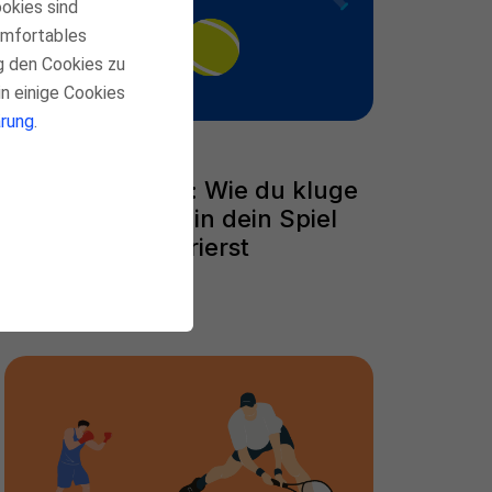
ookies sind
komfortables
g den Cookies zu
in einige Cookies
rung
.
Chip n Charge: Wie du kluge
Netzangriffe in dein Spiel
integrierst