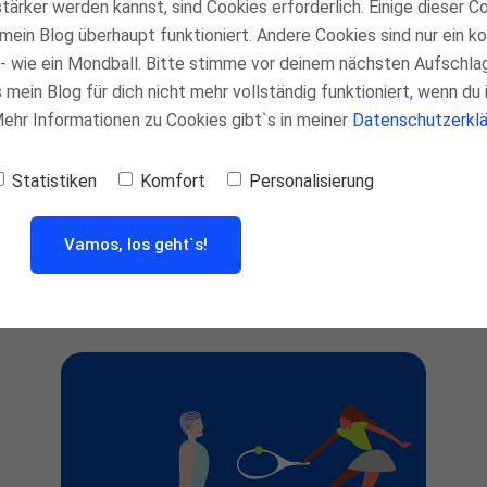
tärker werden kannst, sind Cookies erforderlich. Einige dieser C
mein Blog überhaupt funktioniert. Andere Cookies sind nur ein 
- wie ein Mondball. Bitte stimme vor deinem nächsten Aufschla
mein Blog für dich nicht mehr vollständig funktioniert, wenn du 
 Mehr Informationen zu Cookies gibt`s in meiner
Datenschutzerklä
Statistiken
Komfort
Personalisierung
Alexander Zverev: Warum er
oft Doppelfehler serviert und
was du daraus lernen kannst
Vamos, los geht`s!