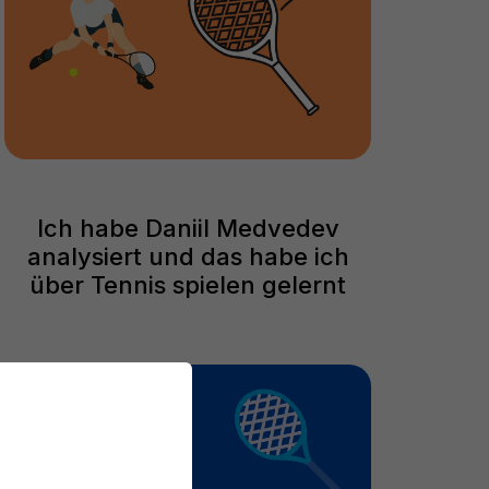
Ich habe Daniil Medvedev
analysiert und das habe ich
über Tennis spielen gelernt