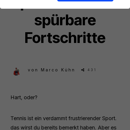
Spielfreude und
spürbare
Fortschritte
von
Marco Kühn
431
Hart, oder?
Tennis ist ein verdammt frustrierender Sport.
das wirst du bereits bemerkt haben. Aber es