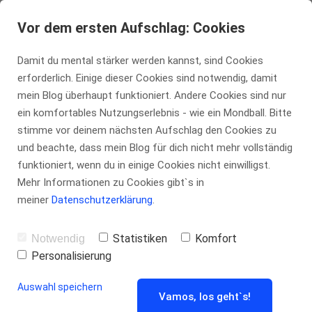
tennis-insider.de
Vor dem ersten Aufschlag: Cookies
Damit du mental stärker werden kannst, sind Cookies
erforderlich. Einige dieser Cookies sind notwendig, damit
Die besten
mein Blog überhaupt funktioniert. Andere Cookies sind nur
ein komfortables Nutzungserlebnis - wie ein Mondball. Bitte
stimme vor deinem nächsten Aufschlag den Cookies zu
Übungen für
und beachte, dass mein Blog für dich nicht mehr vollständig
funktioniert, wenn du in einige Cookies nicht einwilligst.
Tennis-
Mehr Informationen zu Cookies gibt`s in
meiner
Datenschutzerklärung
.
Anfänger:
Statistiken
Komfort
Notwendig
Personalisierung
Spaß,
Auswahl speichern
Vamos, los geht`s!