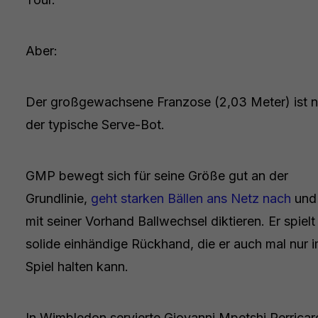
Aber:
Der großgewachsene Franzose (2,03 Meter) ist n
der typische Serve-Bot.
GMP bewegt sich für seine Größe gut an der
Grundlinie,
geht starken Bällen ans Netz nach
und
mit seiner Vorhand Ballwechsel diktieren. Er spielt
solide einhändige Rückhand, die er auch mal nur 
Spiel halten kann.
In Wimbledon servierte Giovanni Mpetshi Perrica