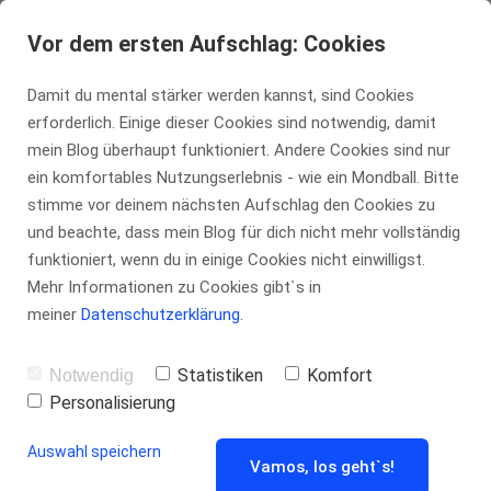
tennis-insider.de
Vor dem ersten Aufschlag: Cookies
Damit du mental stärker werden kannst, sind Cookies
erforderlich. Einige dieser Cookies sind notwendig, damit
Die Top 10 der
mein Blog überhaupt funktioniert. Andere Cookies sind nur
ein komfortables Nutzungserlebnis - wie ein Mondball. Bitte
stimme vor deinem nächsten Aufschlag den Cookies zu
besten
und beachte, dass mein Blog für dich nicht mehr vollständig
funktioniert, wenn du in einige Cookies nicht einwilligst.
Aufschläger im
Mehr Informationen zu Cookies gibt`s in
meiner
Datenschutzerklärung
.
Tennis [Update
Statistiken
Komfort
Notwendig
Personalisierung
Juli 2026]
Auswahl speichern
Vamos, los geht`s!