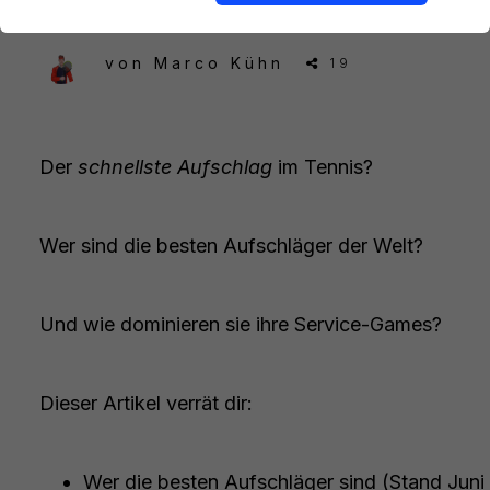
von
Marco Kühn
19
Der
schnellste Aufschlag
im Tennis?
Wer sind die besten Aufschläger der Welt?
Und wie dominieren sie ihre Service-Games?
Dieser Artikel verrät dir:
Wer die besten Aufschläger sind (Stand Juni